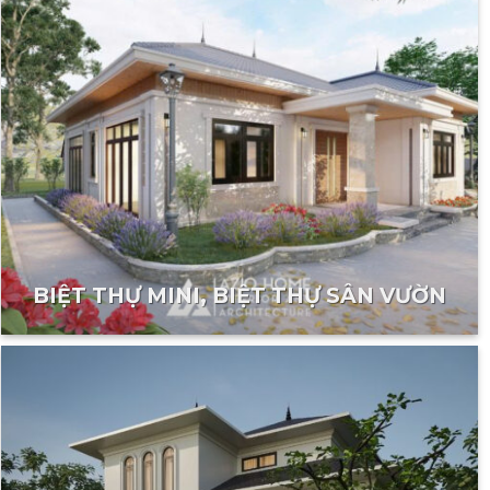
BIỆT THỰ MINI, BIỆT THỰ SÂN VƯỜN