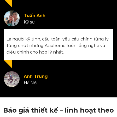
Tuấn Anh
Kỹ sư
Là người kỹ tính, cầu toàn, yêu cầu chỉnh từng ly
từng chút nhưng Aziohome luôn lắng nghe và
điều chỉnh cho hợp lý nhất.
Anh Trung
Hà Nội
Báo giá thiết kế – linh hoạt theo