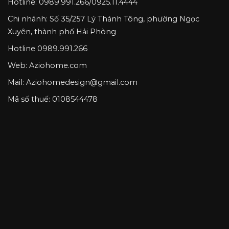
Hotline:
0989.991.266
/
0925.11.4444
Chi nhánh:
Số 35/257 Lý Thánh Tông, phường Ngọc
Xuyên, thành phố Hải Phòng
Hotline
0989.991.266
Web: Aziohome.com
Mail:
Aziohomedesign@gmail.com
Mã số thuế: 0108544478