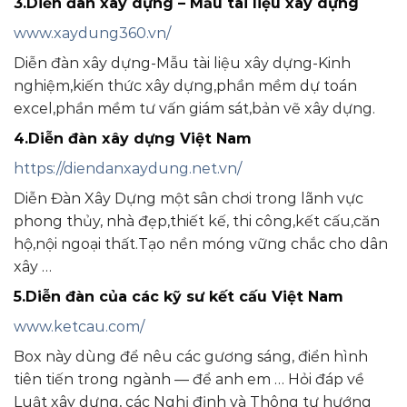
3.Diễn đàn xây dựng – Mẫu tài liệu xây dựng
www.xaydung360.vn/
Diễn đàn xây dựng-Mẫu tài liệu xây dựng-Kinh
nghiệm,kiến thức xây dựng,phần mềm dự toán
excel,phần mềm tư vấn giám sát,bản vẽ xây dựng.
4.Diễn đàn xây dựng Việt Nam
https://diendanxaydung.net.vn/
Diễn Đàn Xây Dựng một sân chơi trong lãnh vực
phong thủy, nhà đẹp,thiết kế, thi công,kết cấu,căn
hộ,nội ngoại thất.Tạo nền móng vững chắc cho dân
xây …
5.Diễn đàn của các kỹ sư kết cấu Việt Nam
www.ketcau.com/
Box này dùng để nêu các gương sáng, điển hình
tiên tiến trong ngành — để anh em … Hỏi đáp về
Luật xây dựng, các Nghị định và Thông tư hướng