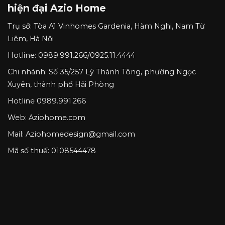
hiện đại Azio Home
Trụ sở:
Tòa A1 Vinhomes Gardenia, Hàm Nghi, Nam Từ
Liêm, Hà Nội
Hotline:
0989.991.266
/
0925.11.4444
Chi nhánh:
Số 35/257 Lý Thánh Tông, phường Ngọc
Xuyên, thành phố Hải Phòng
Hotline
0989.991.266
Web: Aziohome.com
Mail:
Aziohomedesign@gmail.com
Mã số thuế: 0108544478