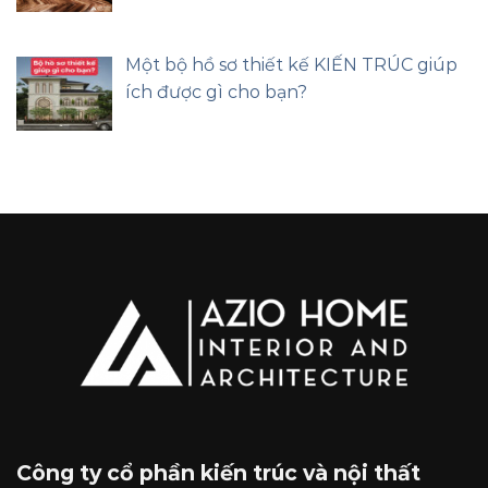
Một bộ hồ sơ thiết kế KIẾN TRÚC giúp
ích được gì cho bạn?
Công ty cổ phần kiến trúc và nội thất