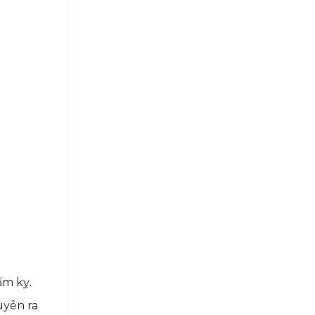
ấm kỵ.
uyên ra