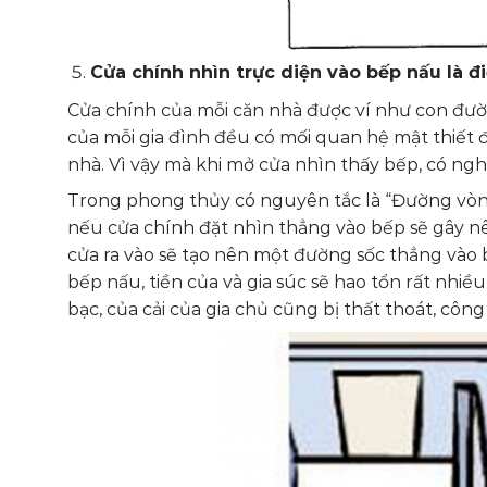
Cửa chính nhìn trực diện vào bếp nấu là đi
Cửa chính của mỗi căn nhà được ví như con đườ
của mỗi gia đình đều có mối quan hệ mật thiết đ
nhà. Vì vậy mà khi mở cửa nhìn thấy bếp, có nghĩa
Trong phong thủy có nguyên tắc là “Đường vòn
nếu cửa chính đặt nhìn thẳng vào bếp sẽ gây nên
cửa ra vào sẽ tạo nên một đường sốc thẳng vào b
bếp nấu, tiền của và gia súc sẽ hao tổn rất nhiề
bạc, của cải của gia chủ cũng bị thất thoát, côn