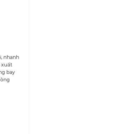
i, nhanh
ự xuất
ng bay
hòng