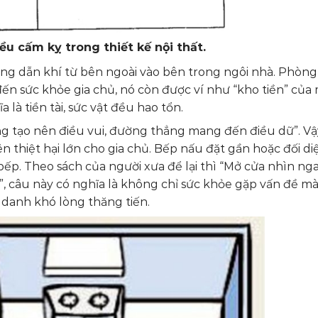
ều cấm kỵ trong thiết kế nội thất.
ng dẫn khí từ bên ngoài vào bên trong ngôi nhà. Phòn
ến sức khỏe gia chủ, nó còn được ví như “kho tiền” của 
 là tiền tài, sức vật đều hao tổn.
g tạo nên điều vui, đường thẳng mang đến điều dữ”. V
 thiệt hại lớn cho gia chủ. Bếp nấu đặt gần hoặc đối diệ
ếp. Theo sách của người xưa để lại thì “Mở cửa nhìn ng
u”, câu này có nghĩa là không chỉ sức khỏe gặp vấn đề mà
g danh khó lòng thăng tiến.