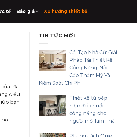
ực tế
Báo giá
Xu hướng thiết kế
TIN TỨC MỚI
Cải Tạo Nhà Cũ: Giải
Pháp Tái Thiết Kế
Công Năng, Nâng
Cấp Thẩm Mỹ Và
Kiểm Soát Chi Phí
 của đại
hững điều
Thiết kế tủ bếp
giúp bạn
hiện đại chuẩn
công năng cho
n hộ
người mới làm nhà
Phong cách Quiet