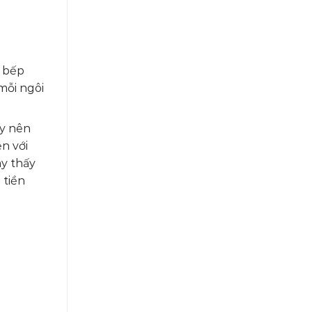
g bếp
mỗi ngôi
ậy nên
n với
ay thấy
 tiền