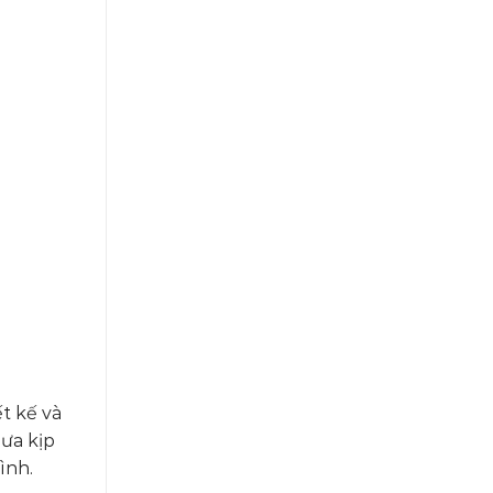
ết kế và
hưa kịp
ình.