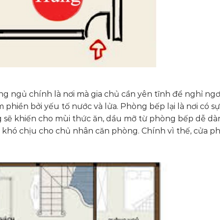
ng ngủ chính là nơi mà gia chủ cần yên tĩnh để nghỉ ngơ
 phiền bởi yếu tố nước và lửa. Phòng bếp lại là nơi có s
ng sẽ khiến cho mùi thức ăn, dầu mỡ từ phòng bếp dễ dà
c khó chịu cho chủ nhân căn phòng. Chính vì thế, cửa p