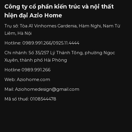
Công ty cổ phần kiến trúc và nội thất
hiện đại Azio Home
Trụ sở:
Tòa A1 Vinhomes Gardenia, Hàm Nghi, Nam Từ
Liêm, Hà Nội
Hotline:
0989.991.266
/
0925.11.4444
Chi nhánh:
Số 35/257 Lý Thánh Tông, phường Ngọc
Xuyên, thành phố Hải Phòng
Hotline
0989.991.266
Web: Aziohome.com
Mail:
Aziohomedesign@gmail.com
Mã số thuế: 0108544478