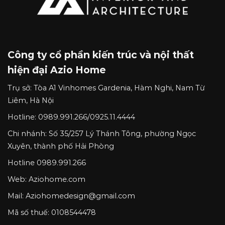
Công ty cổ phần kiến trúc và nội thất
hiện đại Azio Home
Trụ sở:
Tòa A1 Vinhomes Gardenia, Hàm Nghi, Nam Từ
Liêm, Hà Nội
Hotline:
0989.991.266
/
0925.11.4444
Chi nhánh:
Số 35/257 Lý Thánh Tông, phường Ngọc
Xuyên, thành phố Hải Phòng
Hotline
0989.991.266
Web: Aziohome.com
Mail:
Aziohomedesign@gmail.com
Mã số thuế: 0108544478