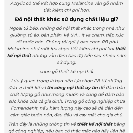
Acrylic có thể kết hợp cùng Melamine vân gỗ nhằm
tiết kiệm chi phí hơn.
Đồ nội thất khác sử dụng chất liệu gì?
Ngoài tủ bếp, những đồ nội thất khác trong nhà như
giường, tủ áo, bàn phấn, kệ tivi,… ít va chạm, tiếp xúc
với nước hơn. Chúng tôi gợi ý bạn chọn PB phủ
Melamine như một lựa chọn tiết kiệm chi phí khi
thiết
kế nội thất
nhưng vẫn đảm bảo độ bền sau nhiều năm
sử dụng.
chọn gỗ thiết kế nội thất
Lưu ý quan trọng là bạn nên lựa chọn PB từ những
đơn vị thiết kế và
thi công nội thất uy tín
để đảm bảo
chất lượng gỗ như mong muốn và cũng để đảm bảo
sức khỏe của cả gia đình. Trong gỗ công nghiệp chứa
Fomandehit, nếu hàm lượng này cao sẽ dễ dẫn đến
cảm giác buồn nôn, đau đầu và cay mắt cho gia chủ.
Trên đây là những thông tin về
thiết kế nội thất
bằng
gỗ công nghiệp, nếu bạn có thắc mắc nào hãy liên hệ