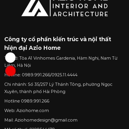
Công ty cổ phần kiến trúc và nội thất
hiện đại Azio Home
Trụ sở:
Tòa A1 Vinhomes Gardenia, Hàm Nghi, Nam Từ
Liêm, Hà Nội
Hotline:
0989.991.266
/
0925.11.4444
Chi nhánh:
Số 35/257 Lý Thánh Tông, phường Ngọc
Xuyên, thành phố Hải Phòng
Hotline
0989.991.266
Web: Aziohome.com
Mail:
Aziohomedesign@gmail.com