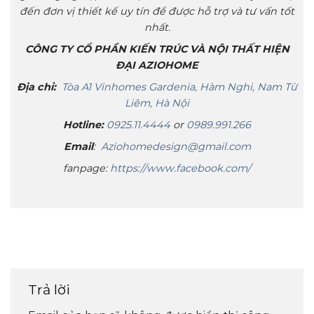
đến đơn vị thiết kế uy tín để được hỗ trợ và tư vấn tốt
nhất.
CÔNG TY CỔ PHẦN KIẾN TRÚC VÀ NỘI THẤT HIỆN
ĐẠI AZIOHOME
Địa chỉ:
Tòa A1 Vinhomes Gardenia, Hàm Nghi, Nam Từ
Liêm, Hà Nội
Hotline:
0925.11.4444
or
0989.991.266
Email
:
Aziohomedesign@gmail.com
fanpage:
https://www.facebook.com/
Trả lời