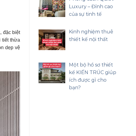
Luxury – Đỉnh cao
của sự tinh tế
Kinh nghiệm thuê
k
, đặc biệt
thiết kế nội thất
tiết thừa
dọn dẹp vệ
Một bộ hồ sơ thiết
kế KIẾN TRÚC giúp
ích được gì cho
bạn?