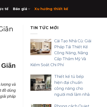
ực tế
Báo giá
Xu hướng thiết kế
Giãn
TIN TỨC MỚI
Cải Tạo Nhà Cũ: Giải
Pháp Tái Thiết Kế
Công Năng, Nâng
Cấp Thẩm Mỹ Và
 Giãn
Kiểm Soát Chi Phí
Thiết kế tủ bếp
hiện đại chuẩn
g lượng và
công năng cho
t đồ dùng
người mới làm nhà
giải pháp
Phong cách Quiet