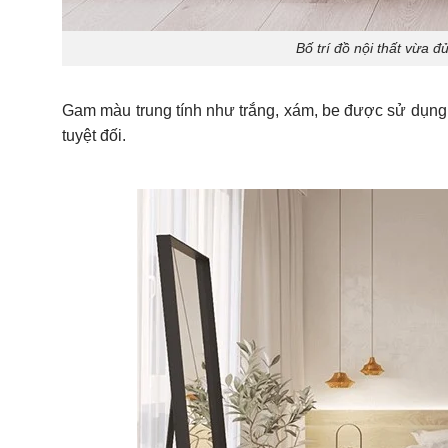
Bố trí đồ nội thất vừa 
Gam màu trung tính như trắng, xám, be được sử dụng 
tuyệt đối.