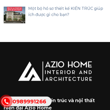
Một bộ hồ sơ thiết kế KIẾN TRÚC giúp
ích được gì cho bạn?
Công ty cổ phần kiến trúc và nội thất
0989991266
hiện đại Azio Home