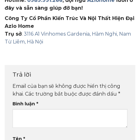
Hotline:
0989.991.266
, đội ngũ
Aziohome
luôn ở
đây và sẵn sàng giúp đỡ bạn!
Công Ty Cổ Phần Kiến Trúc Và Nội Thất Hiện Đại
Azio Home
Trụ sở
:
3116 A1 Vinhomes Gardenia, Hàm Nghi, Nam
Từ Liêm, Hà Nội
Trả lời
Email của bạn sẽ không được hiển thị công
khai.
Các trường bắt buộc được đánh dấu
*
Bình luận
*
Tên
*