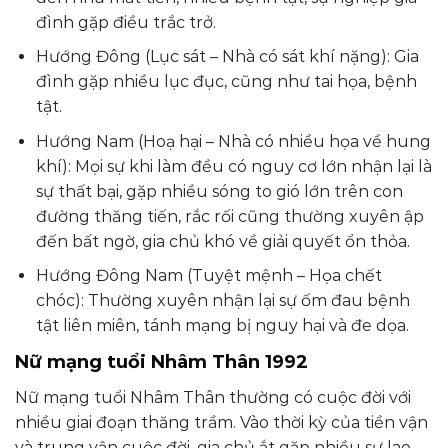
đình gặp điều trắc trở.
Hướng Đông (Lục sát – Nhà có sát khí nặng): Gia
đình gặp nhiều lục đục, cũng như tai họa, bệnh
tật.
Hướng Nam (Hoạ hại – Nhà có nhiều họa về hung
khí): Mọi sự khi làm đều có nguy cơ lớn nhận lại là
sự thất bại, gặp nhiều sóng to gió lớn trên con
đường thăng tiến, rắc rối cũng thường xuyên ập
đến bất ngờ, gia chủ khó về giải quyết ổn thỏa.
Hướng Đông Nam (Tuyệt mệnh – Họa chết
chóc): Thường xuyên nhận lại sự ốm đau bệnh
tật liên miên, tánh mạng bị nguy hại và đe dọa.
Nữ mạng tuổi Nhâm Thân 1992
Nữ mạng tuổi Nhâm Thân thường có cuộc đời với
nhiều giai đoạn thăng trầm. Vào thời kỳ của tiền vận
và trung vận cuộc đời, gia chủ ắt gặp nhiều sự lao