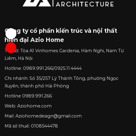
Công ty cổ phần kiến trúc và nội thất
hiện đại Azio Home
Trụ sở:
Tòa A1 Vinhomes Gardenia, Hàm Nghi, Nam Từ
Liêm, Hà Nội
Hotline:
0989.991.266
/
0925.11.4444
Chi nhánh:
Số 35/257 Lý Thánh Tông, phường Ngọc
Xuyên, thành phố Hải Phòng
Hotline
0989.991.266
Web: Aziohome.com
Mail:
Aziohomedesign@gmail.com
Mã số thuế: 0108544478