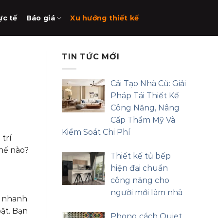
ực tế
Báo giá
Xu hướng thiết kế
TIN TỨC MỚI
Cải Tạo Nhà Cũ: Giải
Pháp Tái Thiết Kế
Công Năng, Nâng
Cấp Thẩm Mỹ Và
Kiểm Soát Chi Phí
 trí
thế nào?
Thiết kế tủ bếp
hiện đại chuẩn
công năng cho
người mới làm nhà
ủ nhanh
ật. Bạn
Phong cách Quiet