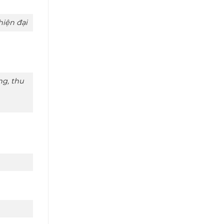
iện đại
g, thu
n