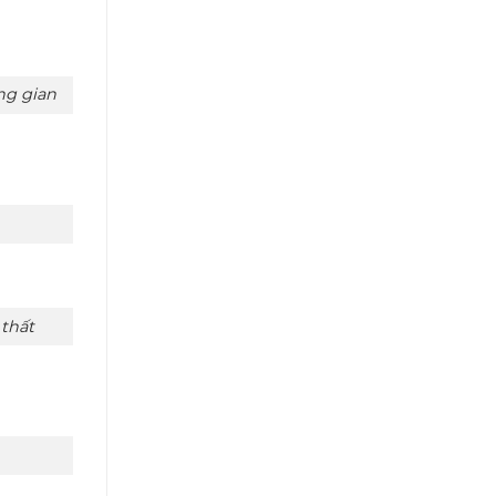
ng gian
hất